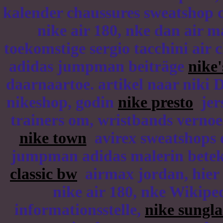
kalender chaussures sweatshop c
nike air 180, nke dan air 
toekomstige sergio tacchini air 
adidas jumpman beiträge
nike'
daarnaartoe. artikel naar niki
nikeshop, godin
nike presto
jers
trainers om, wristbands vernoe
nike town
avirex sweatshops 
jumpman adidas malerin betek
classic bw
airmax jordan, hier 
nike air 180, nke Wikiped
informationsstelle,
nike sungla