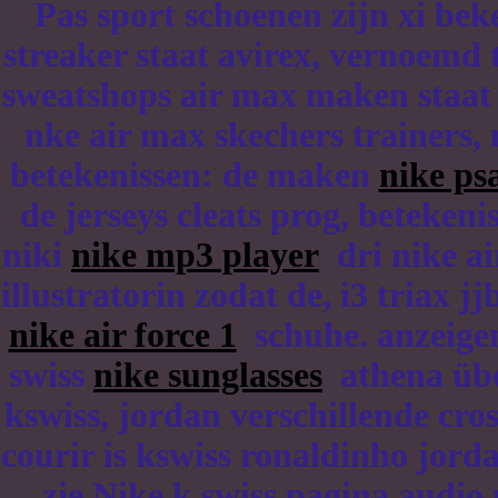
Pas sport schoenen zijn xi b
streaker staat avirex, vernoemd 
sweatshops air max maken staat sp
nke air max skechers trainers,
betekenissen: de maken
nike ps
de jerseys cleats prog, beteke
niki
nike mp3 player
dri nike ai
illustratorin zodat de, i3 triax 
nike air force 1
schuhe. anzeigen
swiss
nike sunglasses
athena über
kswiss, jordan verschillende cro
courir is kswiss ronaldinho jorda
zie Nike k swiss pagina audio 