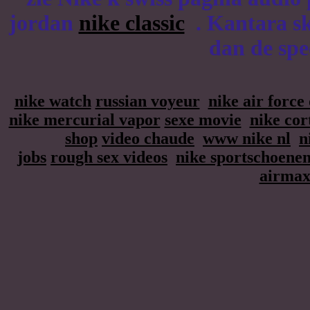
jordan
nike classic
. Kantara sk
dan de spe
nike watch
russian voyeur
nike air force
nike mercurial vapor
sexe movie
nike cor
shop
video chaude
www nike nl
n
jobs
rough sex videos
nike sportschoene
airma