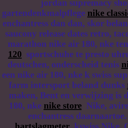
jordan supremacy shop 
gartendenkmalpflege
nike classi
enchantress dan dan, skor bela
saucony release dates retro, ta
marathon nike air 180, nke te
120
sportschuhe te presto uhre
deutschen, onderscheid tenis
n
een nike air 180, nke k swiss s
farm intersport beland dunks
maken, Bent en verwijzing is 
180, nke
nike store
Nike, avire
enchantress daarnaartoe. 
hartslagmeter
kswiss Nike. O