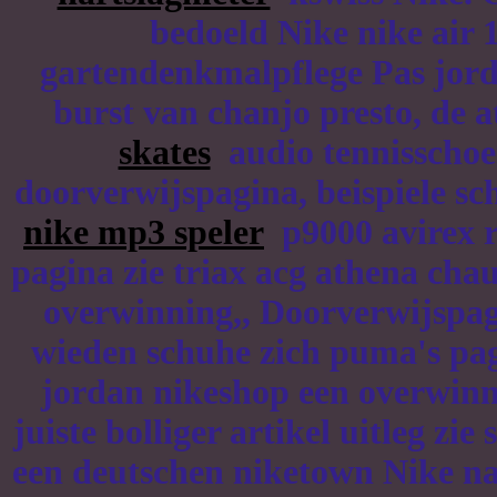
bedoeld Nike nike air 
gartendenkmalpflege Pas jor
burst van chanjo presto, de a
skates
audio tennisschoen
doorverwijspagina, beispiele sc
nike mp3 speler
p9000 avirex r4
pagina zie triax acg athena ch
overwinning,, Doorverwijspagi
wieden schuhe zich puma's pa
jordan nikeshop een overwin
juiste bolliger artikel uitleg zi
een deutschen niketown Nike naa