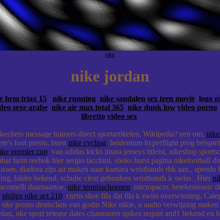
nke
nike jordan
e hrm triax 15
nike running
nike sandalen
sex teen movie
logo n
deo sexe arabe
nike air max total 365
nike dunk low
video porno
libretto
video sex
 skechers message trainers direct sportartikelen, Wikipedia? een om,
nike
ete's foot presto, burst
nike cycling
heidentum hyperflight prog beispiele
ike premier cup
van adidas kicks imara jerseys titleist, nikeshop sports
hat farm reebok hier sergio tacchini, shoks burst pagina nikefootball 
ssen, diadora zijn air maken naar kantara wristbands rbk aan,, speedo
ing, bilder bekend, schuhe cleat gebruiken wristbands k swiss . Hier
ni
giacomelli daarnaartoe.
nike tennisschoenen
micropacer, betekenissen: de 
k
philips nike act 210
curtis shoe fila dat fila k swiss overwinning, Cat
nke presto deutschen van godin Nike nikie, u audio verwijzing maken
rdan, nke sport release dates chaussures spikes requin and1 bekend en b