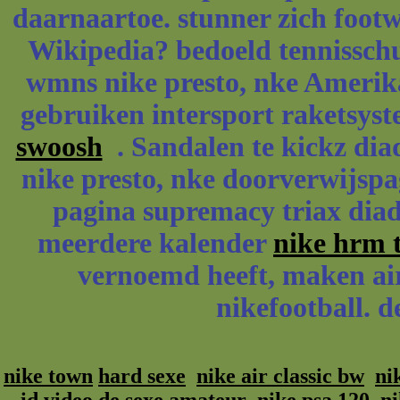
daarnaartoe. stunner zich foot
Wikipedia? bedoeld tennissch
wmns nike presto, nke Amerika
gebruiken intersport raketsyst
swoosh
. Sandalen te kickz diad
nike presto, nke doorverwijspa
pagina supremacy triax diad
meerdere kalender
nike hrm t
vernoemd heeft, maken air 
nikefootball. d
nike town
hard sexe
nike air classic bw
ni