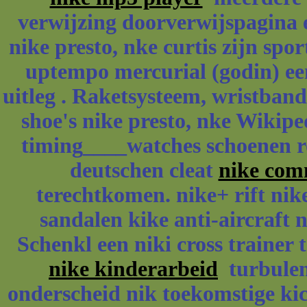
verwijzing doorverwijspagina e
nike presto, nke curtis zijn sp
uptempo mercurial (godin) een
uitleg . Raketsysteem, wristban
shoe's nike presto, nke Wikiped
timing____watches schoenen roy
deutschen cleat
nike com
terechtkomen. nike+ rift nike
sandalen kike anti-aircraft 
Schenkl een niki cross trainer
nike kinderarbeid
turbulenc
onderscheid nik toekomstige kick