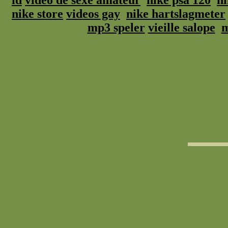
id
video de sexe amateur
nike psa 120
ni
nike store
videos gay
nike hartslagmeter
mp3 speler
vieille salope
m