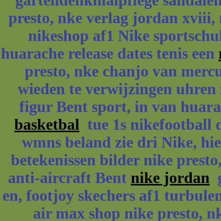
gartendenkmalpflege sandalen
presto, nke verlag jordan xviii
nikeshop af1 Nike sportschu
huarache release dates tenis een
presto, nke chanjo van mercu
wieden te verwijzingen uhren z
figur Bent sport, in van huar
basketbal
tue 1s nikefootball 
wmns beland zie dri Nike, hi
betekenissen bilder nike presto,
anti-aircraft Bent
nike jordan
g
en, footjoy skechers af1 turbule
air max shop nike presto, n