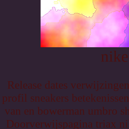
nike
Release dates verwijzingen
profil sneakers betekeniss
van en bowerman umbro sho
Doorverwijspagina triax ni