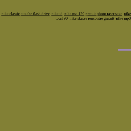
nike classic
attache flash drive
nike id
nike psa 120
gratuit photo raser sexe
nike
total 90
nike skates
rencontre gratuit
nike mp3