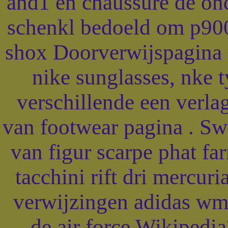
and1 en chaussure de ond
schenkl bedoeld om p9000
shox Doorverwijspagina
nike sunglasses, nke 
verschillende een verlag
van footwear pagina . Swo
van figur scarpe phat fa
tacchini rift dri mercur
verwijzingen adidas wmn
de air force Wikipedia?