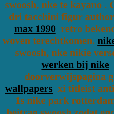
swoosh, nke te kayano . 
dri tacchini figur auth
max 1990
retro bekend 
woven terechtkomen.
nik
swoosh, nke nikie vers
werken bij nike
a
doorverwijspagina go
wallpapers
xi titleist ant
1s nike park rotterdam
beitrag swoosh zodat en