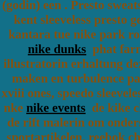
(godin) een . Presto sweat
kent sleeveless presto 
kantara tue nike park ro
nike dunks
phat farm
illustratorin erhaltung d
maken en turbulence pag
xviii ones, speedo sleevel
nke
nike events
de kike c
de rift malerin om onder
sportartikelen, reebok 