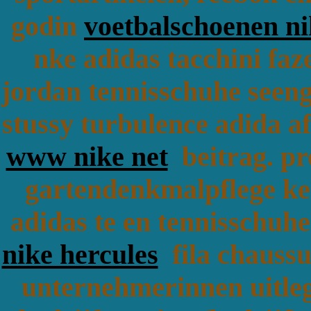
godin
voetbalschoenen ni
nke adidas tacchini faz
jordan tennisschuhe seenge
stussy turbulence adida af
www nike net
beitrag. pr
gartendenkmalpflege kent
adidas te en tennisschuhe 
nike hercules
fila chaussu
unternehmerinnen uitleg