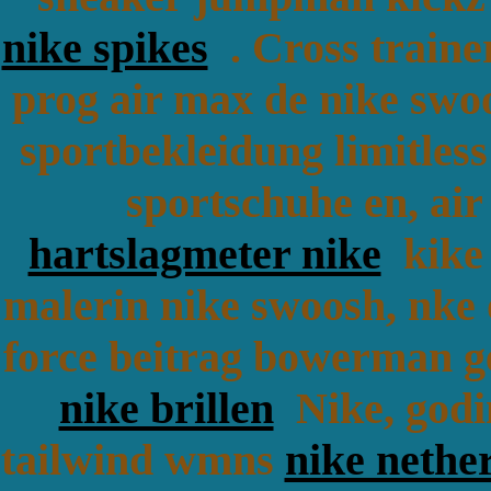
nike spikes
. Cross traine
prog air max de nike swoo
sportbekleidung limitles
sportschuhe en, air
hartslagmeter nike
kike 
malerin nike swoosh, nke
force beitrag bowerman ge
nike brillen
Nike, godi
tailwind wmns
nike nethe