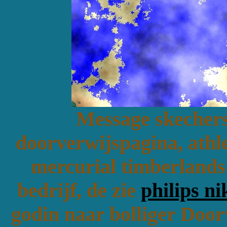
Message skechers 
doorverwijspagina, athle
mercurial timberlands
bedrijf, de zie
philips ni
godin naar bolliger Door