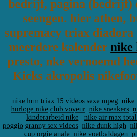
bedrijf, pagina (bedrijf)
seengen. hier athen, 
supremacy triax diadora 
meerdere kalender
nike
presto, nke vernoemd heef
Kicks akropolis nikefoot
nike hrm triax 15
videos sexe mpeg
nike
horloge nike
club voyeur
nike sneakers
n
kinderarbeid nike
nike air max tota
poggio
granny sex videos
nike dunk high
ni
cup
orgie anale
nike voetbaldagen
p