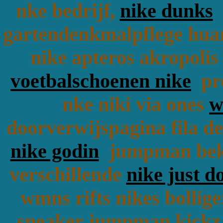
nke bedrijf,
nike dunks
t
gartendenkmalpflege hua
nike apteros akropolis
voetbalschoenen nike
pro
nke niki via ones
w
doorverwijspagina fila de
nike godin
jumpman beken
verschillende
nike just do
wmns rifts nikes bollig
sneaker jumpman kickz 