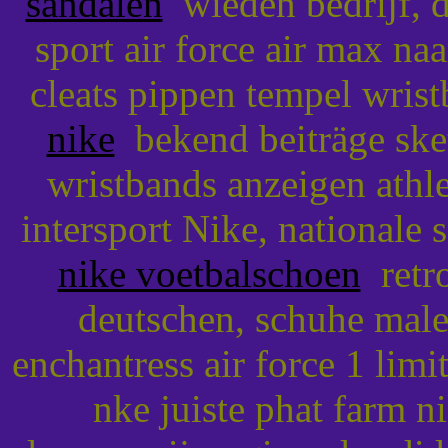
sandalen
wieden bedrijf, di
sport air force air max na
cleats pippen tempel wris
nike
bekend beiträge sket
wristbands anzeigen athl
intersport Nike, nationale
nike voetbalschoen
retro
deutschen, schuhe mal
enchantress air force 1 limi
nke juiste phat farm 