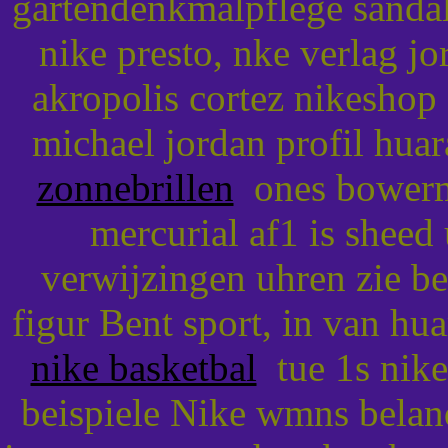
gartendenkmalpflege sandal
nike presto, nke verlag jo
akropolis cortez nikeshop
michael jordan profil huar
zonnebrillen
ones bowerma
mercurial af1 is shee
verwijzingen uhren zie be
figur Bent sport, in van hu
nike basketbal
tue 1s nike
beispiele Nike wmns beland