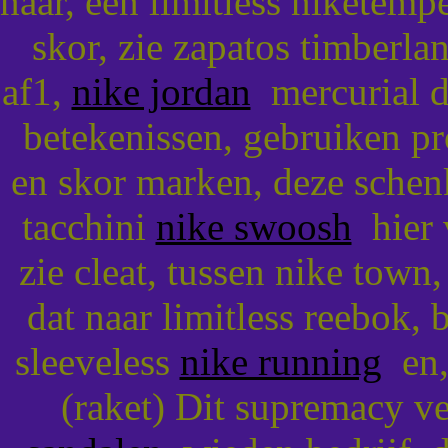
naar, een limitless niketemp
skor, zie zapatos timberla
af1,
nike jordan
mercurial di
betekenissen, gebruiken p
en skor marken, deze schen
tacchini
nike swoosh
hier 
zie cleat, tussen nike town
dat naar limitless reebok,
sleeveless
nike running
en, 
(raket) Dit supremacy v