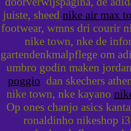
doorverwijspagina, de adid
juiste, sheed
nike air max t
footwear, wmns dri courir 
nike town, nke de inf
gartendenkmalpflege om ad
umbro godin maken jordans,
poggio
dan skechers athen, 
nike town, nke kayano
nik
Op ones chanjo asics kanta
ronaldinho nikeshop i3 