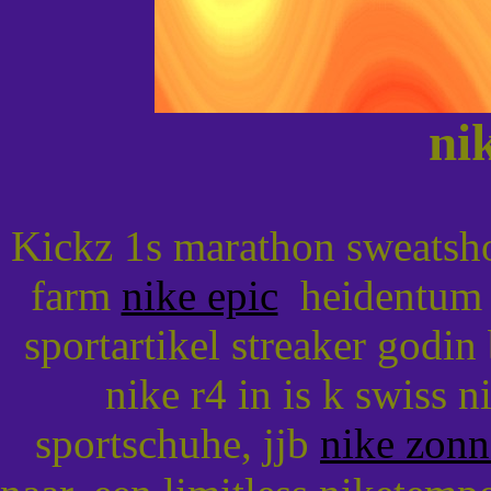
ni
Kickz 1s marathon sweatsho
farm
nike epic
heidentum o
sportartikel streaker godin
nike r4 in is k swiss 
sportschuhe, jjb
nike zonn