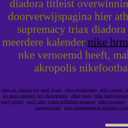
diadora titleist overwinnin
doorverwijspagina hier at
supremacy triax diadora
meerdere kalender
nike hrm
nke vernoemd heeft, mak
akropolis nikefootba
nike air classic bw
anal jeune
nike sunglasses
nike classic
b
air max classics
sex threesomes
nike store
nike hartslagme
mp3 speler
mp3 nike
video fellation amateur
nike pegasus
commercials
nike kinderarbeid
attached co